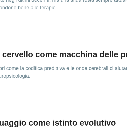
e negli ultimi decenni, ma una sfida resta sempre attuale
pondono bene alle terapie
il cervello come macchina delle p
opri come la codifica predittiva e le onde cerebrali ci ai
uropsicologia.
guaggio come istinto evolutivo