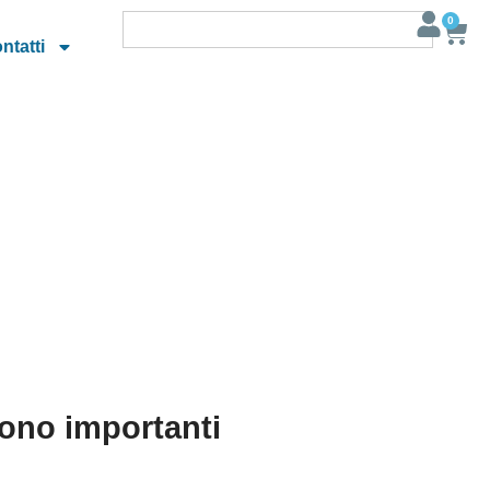
0
ntatti
sono importanti