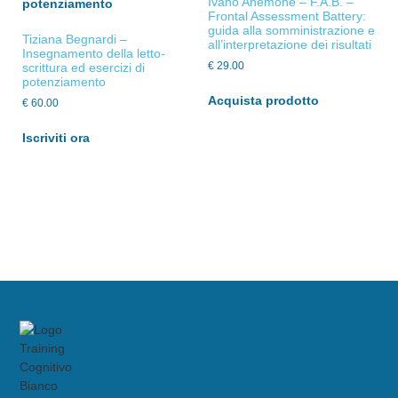
Ivano Anemone – F.A.B. –
Frontal Assessment Battery:
guida alla somministrazione e
Tiziana Begnardi –
all’interpretazione dei risultati
Insegnamento della letto-
€
29.00
scrittura ed esercizi di
potenziamento
Acquista prodotto
€
60.00
Iscriviti ora