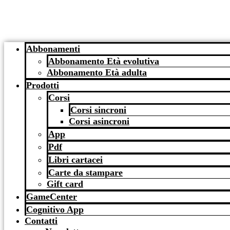
Abbonamenti
Abbonamento Età evolutiva
Abbonamento Età adulta
Prodotti
Corsi
Corsi sincroni
Corsi asincroni
App
Pdf
Libri cartacei
Carte da stampare
Gift card
GameCenter
Cognitivo App
Contatti