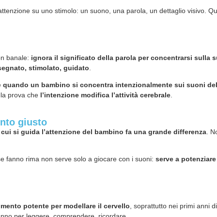
’attenzione su uno stimolo: un suono, una parola, un dettaglio visivo.
on banale:
ignora il significato della parola per concentrarsi sulla 
segnato, stimolato, guidato
.
e
quando un bambino si concentra intenzionalmente sui suoni del
 la prova che
l’intenzione modifica l’attività cerebrale
.
unto giusto
 cui si guida l’attenzione del bambino fa una grande differenza
. N
 se fanno rima non serve solo a giocare con i suoni:
serve a potenziare 
mento potente per modellare il cervello
, soprattutto nei primi anni
nno per leggere, comprendere, ricordare.