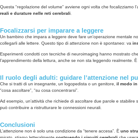
Questa “regolazione del volume” avviene ogni volta che focalizziamo l
reali e durature nelle reti cerebrali
.
Focalizzarsi per imparare a leggere
Un bambino che impara a leggere deve fare un’operazione mentale n
collegarli alle lettere. Questo tipo di attenzione non è spontaneo: va
in
Esperimenti condotti con tecniche di neuroimaging hanno mostrato ch
l’apprendimento della lettura, anche se non sta leggendo realmente. È
Il ruolo degli adulti: guidare l’attenzione nel p
Che si tratti di un insegnante, un logopedista o un genitore,
il modo in
“cosa ascoltare”, “su cosa concentrarsi”.
Ad esempio, un’attività che richiede di ascoltare due parole e stabilire
può contribuire a ristrutturare le connessioni neurali.
Conclusioni
L’attenzione non è solo una condizione da “tenere accesa”. È
uno stru
mirato, stiamo letteralmente
costruendo i circuiti cerebrali
che usera