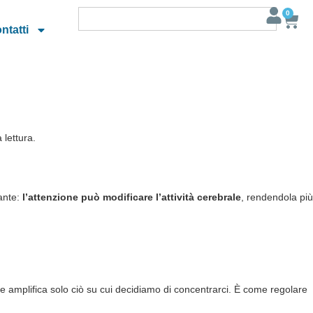
0
ntatti
 lettura.
ante:
l’attenzione può modificare l’attività cerebrale
, rendendola più
ona e amplifica solo ciò su cui decidiamo di concentrarci. È come regolare