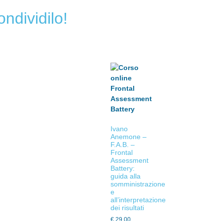
ondividilo!
Ivano
Anemone –
F.A.B. –
Frontal
Assessment
Battery:
guida alla
somministrazione
e
all’interpretazione
dei risultati
€
29.00