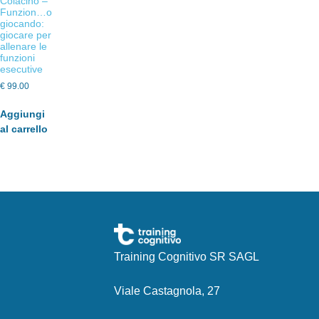
Colacino –
Funzion…o
giocando:
giocare per
allenare le
funzioni
esecutive
€
99.00
Aggiungi
al carrello
Training Cognitivo SR SAGL
Viale Castagnola, 27