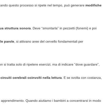
 Quando questo processo si ripete nel tempo, può generare
modifiche
sua struttura sonora
. Deve “smontarla” in pezzetti (fonemi) e poi
le parole
, si attivano aree del cervello fondamentali per
on si tratta solo di ripetere esercizi, ma di indicare “dove guardare”,
circuiti cerebrali coinvolti nella lettura
. E se svolta con costanza,
 di apprendimento. Quando aiutiamo i bambini a concentrarsi in modo