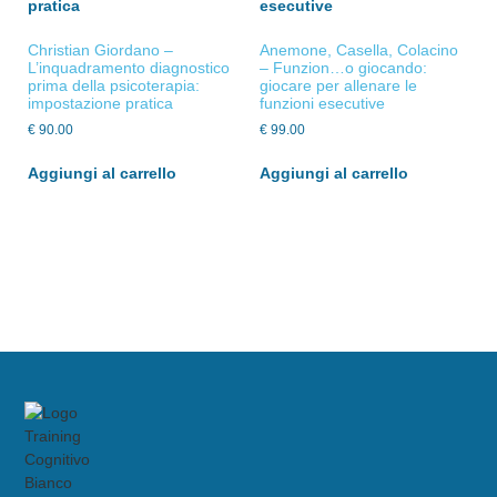
Christian Giordano –
Anemone, Casella, Colacino
L’inquadramento diagnostico
– Funzion…o giocando:
prima della psicoterapia:
giocare per allenare le
impostazione pratica
funzioni esecutive
€
90.00
€
99.00
Aggiungi al carrello
Aggiungi al carrello