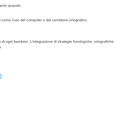
rvento quando:
e
come l’uso del computer o del correttore ortografico.
tà di ogni bambino. L’integrazione di strategie fonologiche, ortografiche
o.
0