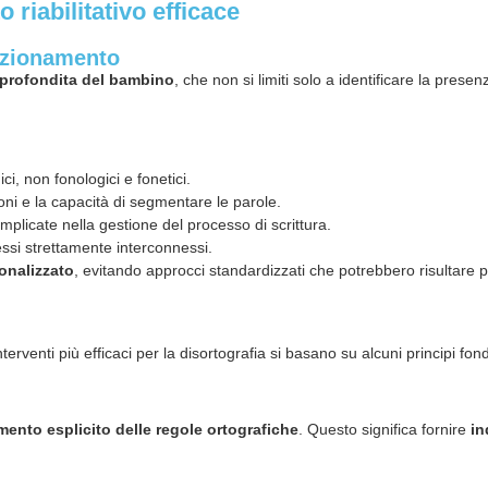
 riabilitativo efficace
unzionamento
pprofondita del bambino
, che non si limiti solo a identificare la pres
ici, non fonologici e fonetici.
ni e la capacità di segmentare le parole.
implicate nella gestione del processo di scrittura.
essi strettamente interconnessi.
onalizzato
, evitando approcci standardizzati che potrebbero risultare p
nterventi più efficaci per la disortografia si basano su alcuni principi fo
ento esplicito delle regole ortografiche
. Questo significa fornire
in