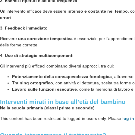
2. Esercizi ripetuti e ad alta frequenza
Un intervento efficace deve essere
intenso e costante nel tempo
, c
errori
.
3. Feedback immediato
Ricevere
una correzione tempestiva
è essenziale per l’apprendimen
delle forme corrette.
4. Uso di strategie multicomponenti
Gli interventi più efficaci combinano diversi approcci, tra cui:
Potenziamento della consapevolezza fonologica
, attraverso
Training ortografico
, con attività di dettatura, scelta tra forme
Lavoro sulle funzioni esecutive
, come la memoria di lavoro e l
Interventi mirati in base all’età del bambino
Nella scuola primaria (classi prime e seconde)
This content has been restricted to logged-in users only. Please
log in