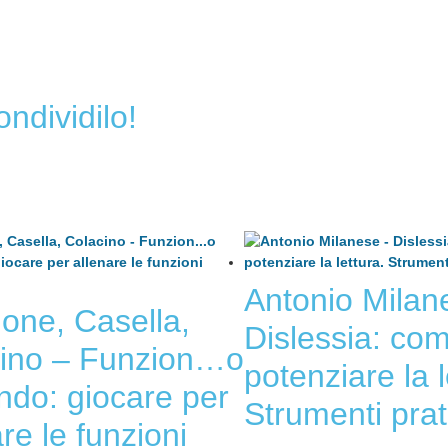
ondividilo!
Antonio Milan
ne, Casella,
Dislessia: co
ino – Funzion…o
potenziare la l
ndo: giocare per
Strumenti prati
re le funzioni