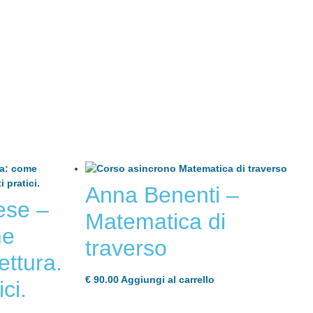
Anna Benenti –
ese –
Matematica di
me
traverso
ettura.
€
90.00
Aggiungi al carrello
ci.