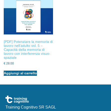
[PDF] Potenziare la memoria di
lavoro nell’adulto vol. 5 –
Capacità della memoria di
lavoro con interferenza visuo-
spaziale
€
28.00
Aggiungi al carrello
Training Cognitivo SR SAGL