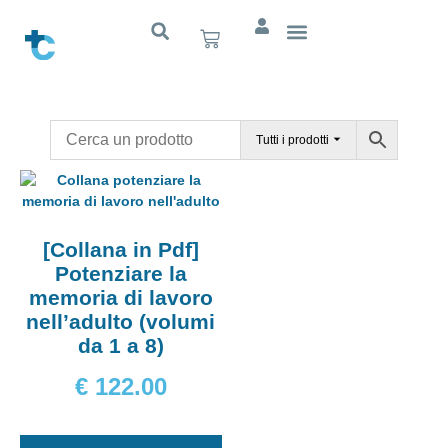
Cognitivo App
Tutti i prodotti
[Collana in Pdf]
Potenziare la
memoria di lavoro
nell’adulto (volumi
da 1 a 8)
€
122.00