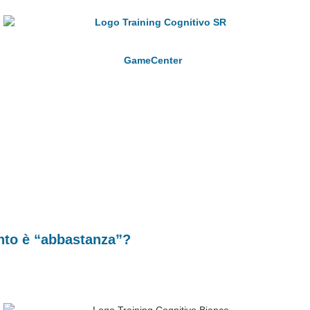
GameCenter
anto è “abbastanza”?