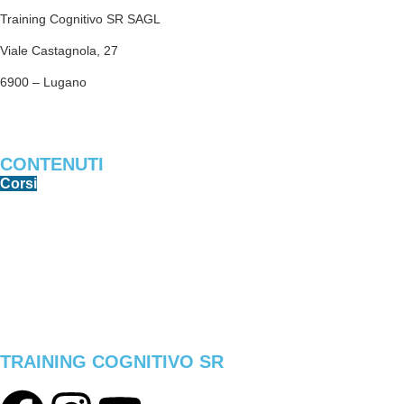
Training Cognitivo SR SAGL
Viale Castagnola, 27
6900 – Lugano
trainingcognitivosr@gmail.com
CONTENUTI
Corsi
Libri e PDF
Software
Game Center
Articoli
TRAINING COGNITIVO SR