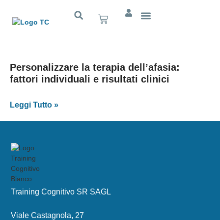
Cognitivo App
Personalizzare la terapia dell’afasia:
fattori individuali e risultati clinici
Leggi Tutto »
Training Cognitivo SR SAGL
Viale Castagnola, 27