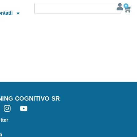
0
ntatti
NING COGNITIVO SR
tter
i