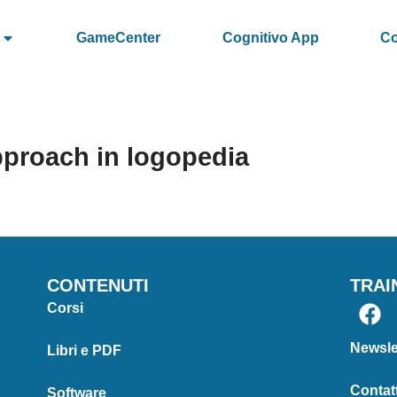
GameCenter
Cognitivo App
Co
pproach in logopedia
CONTENUTI
TRAI
Corsi
Newsle
Libri e PDF
Contatt
Software