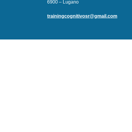
6900 – Lugano
trainingcognitivosr@gmail.com