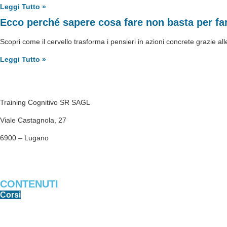
Leggi Tutto »
Ecco perché sapere cosa fare non basta per fa
Scopri come il cervello trasforma i pensieri in azioni concrete grazie 
Leggi Tutto »
Training Cognitivo SR SAGL
Viale Castagnola, 27
6900 – Lugano
trainingcognitivosr@gmail.com
CONTENUTI
Corsi
Libri e PDF