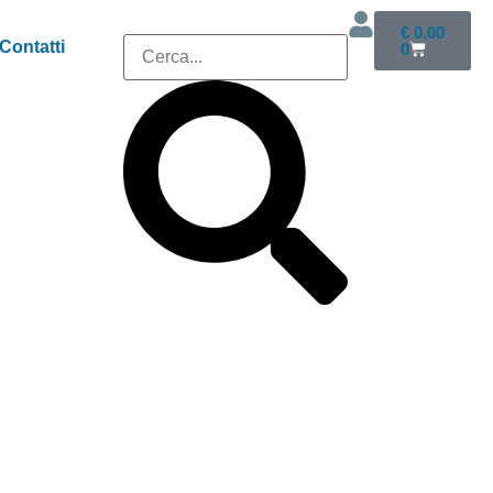
€
0.00
Contatti
0