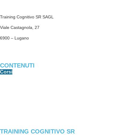
Training Cognitivo SR SAGL
Viale Castagnola, 27
6900 – Lugano
trainingcognitivosr@gmail.com
CONTENUTI
Corsi
Libri e PDF
Software
Game Center
Articoli
TRAINING COGNITIVO SR