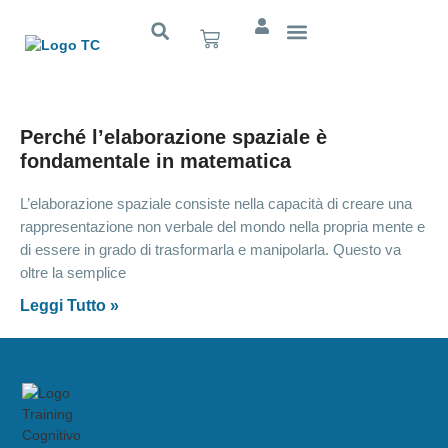
Cognitivo App
Perché l’elaborazione spaziale è
fondamentale in matematica
L’elaborazione spaziale consiste nella capacità di creare una
rappresentazione non verbale del mondo nella propria mente e
di essere in grado di trasformarla e manipolarla. Questo va
oltre la semplice
Leggi Tutto »