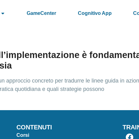
GameCenter
Cognitivo App
Co
ll’implementazione è fondamenta
asia
e un approccio concreto per tradurre le linee guida in azio
 pratica quotidiana e quali strategie possono
CONTENUTI
TRAI
Corsi