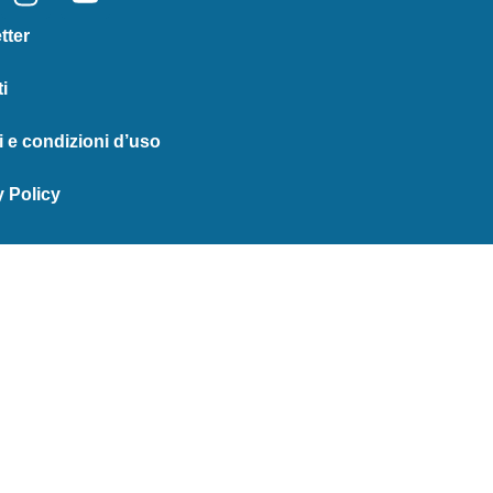
tter
i
i e condizioni d’uso
y Policy