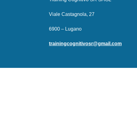
Viale Castagnola, 27
6900 – Lugano
trainingcognitivosr@gmail.com