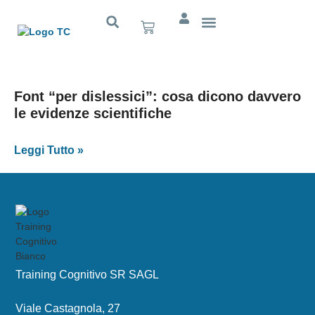
Cognitivo App
Font “per dislessici”: cosa dicono davvero
le evidenze scientifiche
Leggi Tutto »
Training Cognitivo SR SAGL
Viale Castagnola, 27