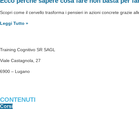
Ecco perché sapere cosa fare non basta per fa
Scopri come il cervello trasforma i pensieri in azioni concrete grazie 
Leggi Tutto »
Training Cognitivo SR SAGL
Viale Castagnola, 27
6900 – Lugano
trainingcognitivosr@gmail.com
CONTENUTI
Corsi
Libri e PDF
Software