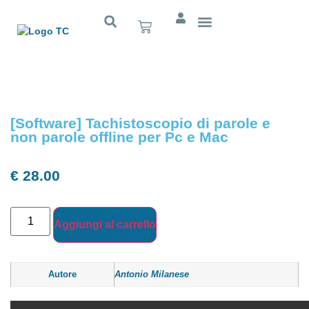
Cognitivo App
[Software] Tachistoscopio di parole e
non parole offline per Pc e Mac
€
28.00
Aggiungi al carrello
Autore
Antonio Milanese