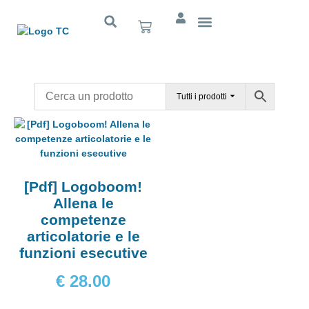
Cognitivo App
Tutti i prodotti
[Pdf] Logoboom!
Allena le
competenze
articolatorie e le
funzioni esecutive
€
28.00