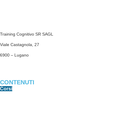
Training Cognitivo SR SAGL
Viale Castagnola, 27
6900 – Lugano
trainingcognitivosr@gmail.com
CONTENUTI
Corsi
Libri e PDF
Software
Game Center
Articoli