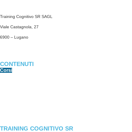
Training Cognitivo SR SAGL
Viale Castagnola, 27
6900 – Lugano
trainingcognitivosr@gmail.com
CONTENUTI
Corsi
Libri e PDF
Software
Game Center
Articoli
TRAINING COGNITIVO SR