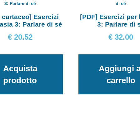
 cartaceo] Esercizi
[PDF] Esercizi per 
fasia 3: Parlare di sé
3: Parlare di 
€
20.52
€
32.00
Acquista
Aggiungi a
prodotto
carrello