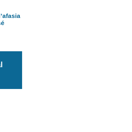
l’afasia
sé
l