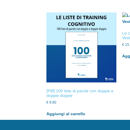
Le c
Vest
€
15
Aggi
[Pdf] 100 liste di parole con doppie e
doppie doppie
€
9.00
Aggiungi al carrello