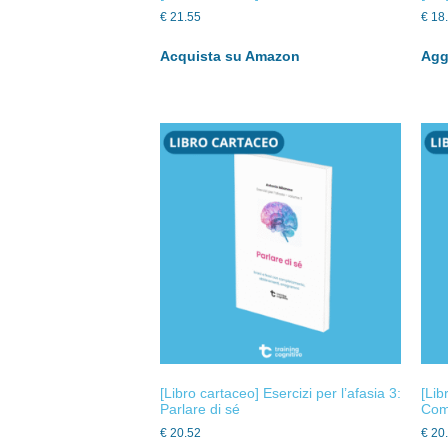
€
21.55
€
18
Acquista su Amazon
Aggi
[Libro cartaceo] Esercizi per l’afasia 3:
[Lib
Parlare di sé
Comp
€
20.52
€
20