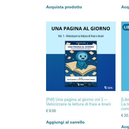
Acquista prodotto
Acq
[Pdf] Una pagina al giorno vol 1 –
[Lib
Velocizzare la lettura di frasi e brani
La t
con
€
9.00
€
20
Aggiungi al carrello
Acq