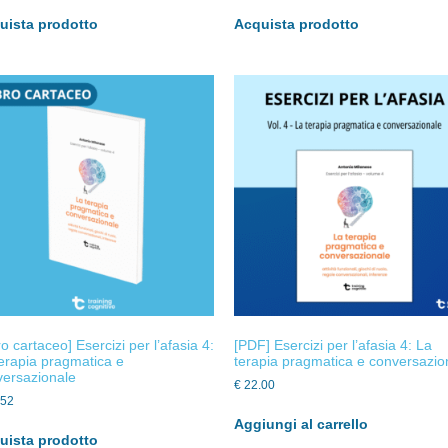
uista prodotto
Acquista prodotto
ro cartaceo] Esercizi per l’afasia 4:
[PDF] Esercizi per l’afasia 4: La
erapia pragmatica e
terapia pragmatica e conversazio
versazionale
€
22.00
.52
Aggiungi al carrello
uista prodotto