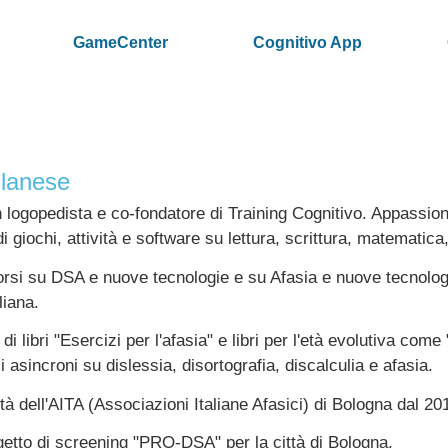
GameCenter
Cognitivo App
ilanese
 logopedista e co-fondatore di Training Cognitivo. Appassion
giochi, attività e software su lettura, scrittura, matematica,
orsi su DSA e nuove tecnologie e su Afasia e nuove tecnologi
liana.
di libri "Esercizi per l'afasia" e libri per l'età evolutiva come
i asincroni su dislessia, disortografia, discalculia e afasia.
ità dell'AITA (Associazioni Italiane Afasici) di Bologna dal 20
getto di screening "PRO-DSA" per la città di Bologna.